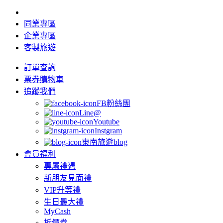
同業專區
企業專區
客製旅遊
訂單查詢
票券購物車
追蹤我們
FB粉絲團
Line@
Youtube
Instgram
東南旅遊blog
會員福利
專屬禮遇
新朋友見面禮
VIP升等禮
生日最大禮
MyCash
折價券