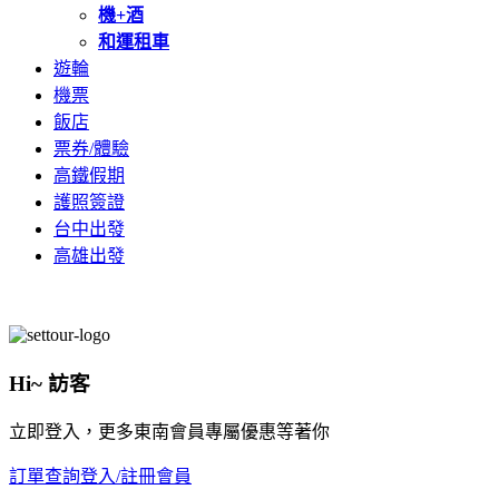
機+酒
和運租車
遊輪
機票
飯店
票券/體驗
高鐵假期
護照簽證
台中出發
高雄出發
Hi~ 訪客
立即登入，更多東南會員專屬優惠等著你
訂單查詢
登入/註冊會員